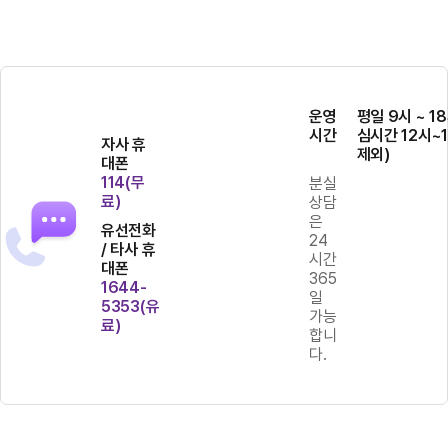
운영
평일 9시 ~ 18
시간
심시간 12시~
자사 휴
제외)
대폰
114(무
분실
료)
상담
은
유선전화
24
/ 타사 휴
시간
대폰
365
1644-
일
5353(유
가능
료)
합니
다.