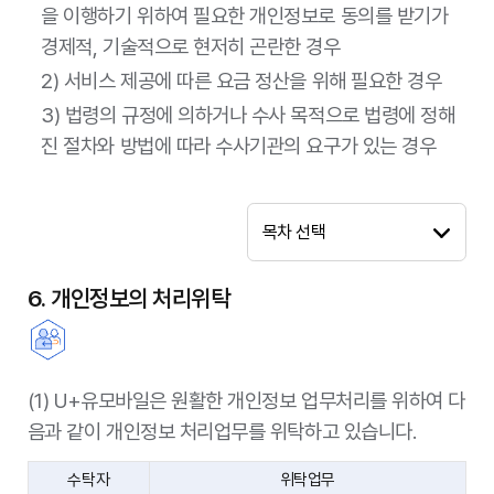
을 이행하기 위하여 필요한 개인정보로 동의를 받기가
제공받는 자
한국인터넷진흥원
경제적, 기술적으로 현저히 곤란한 경우
2) 서비스 제공에 따른 요금 정산을 위해 필요한 경우
스팸 신고 및 차단, 스팸 밠송으로 인한 이용 정
제공목적
지 혹은 해지 사실의 다른 이동통신사에 의한 확
3) 법령의 규정에 의하거나 수사 목적으로 법령에 정해
인 등
진 절차와 방법에 따라 수사기관의 요구가 있는 경우
(휴대)전화번호, 스팸 발신번호, 스팸 메시지 내
제공정보종류
용, 스팸 수신 시간
보유 및 이용기
목차 선택
서비스 이용 • 제공 기간
간
6. 개인정보의 처리위탁
제공받는 자
한국정보통신산업협회
제공목적
가입자의 실명조회 미 타통신사 채납조회
제공정보종류
고객명, 주민등록번호
(1) U+유모바일은 원활한 개인정보 업무처리를 위하여 다
보유 및 이용기
서비스 가입일~해지일 또는 제공계약 종료일 중
음과 같이 개인정보 처리업무를 위탁하고 있습니다.
간
먼저 도래하는 시점
수탁자
위탁업무
제공받는 자
한국정보통신진흥협회