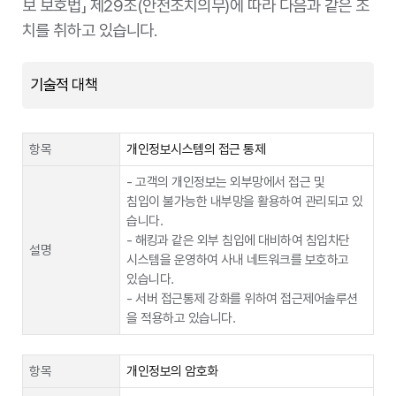
보 보호법」 제29조(안전조치의무)에 따라 다음과 같은 조
방법
- 방법 : ES2+ Universal API 연동을 이용한 원
LG U+의 이동통신 서비스 및 각종 서비스 • 상
격지 전송
품간 개인정보의 결합 • 분석 및 이를 통한 개인
치를 취하고 있습니다.
맞춤 서비스 • 연계 서비스 제공
개인정보를 이전
G+D
제공목적
받는 자
(youngho.sur@gi-de.com)
LG U+가 제공하는 서비스 • 상품(신규 서비스 •
기술적 대책
상품 포함 및 제3자의 서비스 • 상품에 대하여 광
이전받는 자의
고, 홍보, 프로모션, 이벤트 제공)
이용
- 목적 : eSIM(내장형 유심) 개통 목적
제공정보종류
고객명, 전화번호, 생년월일, 고객 CI
목적 및 보관기
- 보유기간 : 위탁계약 종료 시점까지
항목
개인정보시스템의 접근 통제
간
보유 및 이용기
- 고객의 개인정보는 외부망에서 접근 및
서비스 가입 기간 동안
간
국외 이전이 필수적으로 수반되는 서비스입니다.
침입이 불가능한 내부망을 활용하여 관리되고 있
국외 이전을 원치 않을 경우 홈페이지 및 모바일
습니다.
제공받는 자
네이버(주), 네이버파이낸셜
개인정보의 이전
(메뉴>회원정보 수정>회원 탈퇴)를 진행하시거
- 해킹과 같은 외부 침입에 대비하여 침입차단
설명
거부 방법, 절차
나 고객센터를 통하여 회원탈퇴를 요청하실 수 있
시스템을 운영하여 사내 네트워크를 보호하고
제공목적
네이버 포인트 적립
및 거부의 효과
습니다. 다만, 개인정보의 국외 이전을 거부하시
있습니다.
거나 원치 않으시는 경우 서비스 이용이 불가능할
제공정보종류
암호화된 네이버 ID
- 서버 접근통제 강화를 위하여 접근제어솔루션
수 있습니다.
을 적용하고 있습니다.
보유 및 이용기
정보 제공일로부터 서비스 종료 또는 해지되는
간
시점
구분
위탁
항목
개인정보의 암호화
제공받는 자
KB손해보험, 인스컴퍼니 플러스