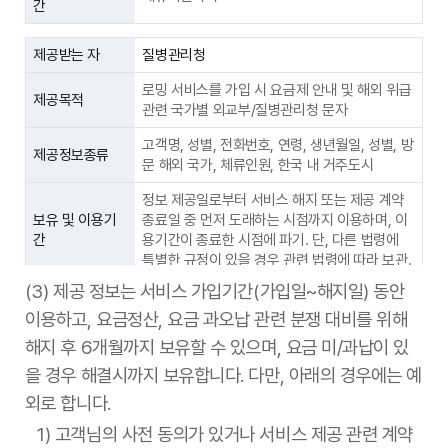
간
제공받는 자
질병관리청
로밍 서비스를 가입 시 요금제 안내 및 해외 위급
제공목적
관련 국가별 외교부/질병관리청 문자
고객명, 성별, 전화번호, 연령, 생년월일, 성별, 방
제공정보종류
문 해외 국가, 체류인원, 한국 내 거주도시
정보 제공일로부터 서비스 해지 또는 제공 계약
보유 및 이용기
종료일 중 먼저 도래하는 시점까지 이용하며, 이
간
용기간이 종료한 시점에 파기. 단, 다른 법령에
특별한 규정이 있을 경우 관련 법령에 따라 보관.
(3) 제공 정보는 서비스 가입기간(가입일~해지일) 동안
제공받는 자
한국인터넷진흥원
이용하고, 요금정산, 요금 과오납 관련 분쟁 대비를 위해
해지 후 6개월까지 보유할 수 있으며, 요금 미/과납이 있
제공목적
번호도용문자차단서비스(이용자에 한함)
을 경우 해결시까지 보유합니다. 다만, 아래의 경우에는 예
제공정보종류
휴대폰번호
외로 합니다.
보유 및 이용기
서비스 제공기간
1) 고객님의 사전 동의가 있거나 서비스 제공 관련 계약
간