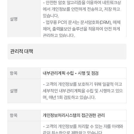
개인정보보호법 제28조의8 제1항 제3호(개인정
- 안전한 암호 알고리즘을 이용하여 네트워크상
관련 근거
보의 국외 이전 안내)
폰케어플러스(휴대폰보험)가입, 처리(가입신청
에서 개인정보를 안전하게 전송하고, 저장 하고
제공목적
고객에 한함)
있습니다.
설명
이전되는 개인정
- 업무용 PC의 문서는 문서암호화(DRM), 매체
법인등록번호, 요금제명, 기본료, 개통일자, 고객
보
EID(전자 신원 식별자), eventID(이벤트 식별자)
제어, 출력물보안 솔루션을 적용하여 안전 하게
제공정보종류
명, 모델명, 일련번호, 전화번호, 주민등록번호,
항목
관리하고 있습니다.
출고가격
- 이전국가 : 미국
정보 제공일 부터 서비스 해지 또는 제공 계약 종
이전국가/일시/
- 일시: eSIM(내장형 유심) 개통 요청 발생 시
보유 및 이용기
관리적 대책
항목
악성프로그램 방지
료일 중 먼저 도래하는 시점 까지 이용 하며, 이
간
방법
- 방법:TLS Authentication over HTTPS
용 기간이 종료 한 시점에 파기
방식을 이용한 원격지 전송
- 개인정보 처리에 이용하는 정보기기에 백신프
설명
로그램을 설치 및 갱신하여 개인정보 침해를 방지
항목
내부관리계획 수립 • 시행 및 점검
제공받는 자
삼성카드
개인정보를 이전
삼성전자 (1588-3366),
하고 있습니다.
받는 자
애플코리아 유한회사 (02-6712-6700)
- 고객의 개인정보를 보호하기 위해 일괄적 이고
제공목적
카드자동결제
설명
세부적인 내부관리계획을 수립 및 시행하고 있으
- 목적 :
매출일자,매출총액,할부기간,카드번호,카드사명,
항목
인터넷 망분리
이전받는 자의
며, 매년 1회 검토하고 있습니다.
제공정보종류
eSIM(내장형 유심) 개통 시 단말에서 Noti.를 띄
유효기간
이용
워 고객이 쉽게 eSIM(내장형 유심)을 다운로드
- 업무용 PC에 대해 외부 인터넷망과 내부망을
목적 및 보관기
보유 및 이용기
받을 수 있도록 함
설명
분리하여 악성코드 감염 및 개인정보 유출을 예방
서비스 제공기간
항목
개인정보처리시스템의 접근권한 관리
간
간
- 보유기간 : 위탁계약 종료 시점까지
하고 있습니다.
- 고객의 개인정보를 처리할 수 있는 자를 아래와
국외 이전이 필수적으로 수반되는 서비스입니다.
제공받는 자
삼성카드
같이 최소한으로 제한하고 있습니다.