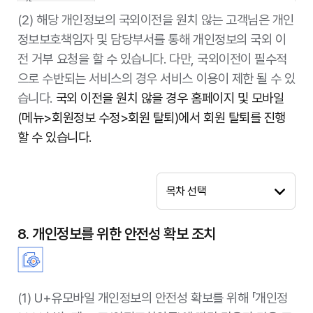
간
(주)BGF네트웍
CU편의점 유심 교환 쿠폰 발송 대행
제공정보종류
고객명, 생년월일, 전화번호, 주소
(2) 해당 개인정보의 국외이전을 원치 않는 고객님은 개인
스
국외 이전이 필수적으로 수반되는 서비스입니다.
정보보호책임자 및 담당부서를 통해 개인정보의 국외 이
보유 및 이용기
정보 제공일로부터 서비스 해지일 또는 계약종료
국외 이전을 원치 않을 경우 홈페이지 및 모바일
고려신용정보
채권추심, 고객상담
간
일 중 먼저 도래하는 시점까지
전 거부 요청을 할 수 있습니다. 다만, 국외이전이 필수적
개인정보의 이전
(메뉴>회원정보 수정>회원 탈퇴)를 진행하시거
가입 사은품, 경품 지급 대상 고객 확인 및 발송
거부 방법, 절차
나 고객센터를 통하여 회원탈퇴를 요청하실 수 있
㈜쿠프마케팅
으로 수반되는 서비스의 경우 서비스 이용이 제한 될 수 있
관리, 경품 제세공과금 납부 대행
행정안전부, 한국정보통신진흥협회, 경찰청, 법
및 거부의 효과
습니다. 다만, 개인정보의 국외 이전을 거부하시
제공받는 자
습니다.
국외 이전을 원치 않을 경우 홈페이지 및 모바일
무부, 보건복지부, 국가보훈처
거나 원치 않으시는 경우 서비스 이용이 불가능할
본인 확인을 포함한 상품 및 서비스의 가입 및 개
폰비
(메뉴>회원정보 수정>회원 탈퇴)에서 회원 탈퇴를 진행
수 있습니다.
통 업무
제공목적
신분증 진위확인
할 수 있습니다.
본인 확인을 포함한 상품 및 서비스의 가입 및 개
고객명, 주민등록번호(외국인의 경우 외국인등록
모요
통 업무
구분
위탁
번호/거소신고번호/여권번호/생년월일/국적), 신
제공정보종류
분증 발급일자, 운전면허번호, 사진 등 신분증 기
가입 사은품, 경품 지급 대상 고객 확인 및 발송
개인정보보호법 제28조의8 제1항 제3호(개인정
목차 선택
㈜스퀘어노트
재사항(대리인 포함)
관련 근거
관리, 경품 제세공과금
보의 국외 이전 안내)
정보 제공일로부터 서비스 해지 또는 제공 계약
이전되는 개인정
8. 개인정보를 위한 안전성 확보 조치
보유 및 이용기
종료일 중 먼저 도래하는 시점까지 이용하며, 이
보
EID(전자 신원 식별자), ICCID(유심 일련번호)
간
용기간이 종료한 시점에 파기. 단, 다른 법령에
특별한 규정이 있을 경우 관련 법령에 따라 보관.
항목
- 이전국가 : 독일
제공받는 자
(주)LG 유플러스
(1) U+유모바일 개인정보의 안전성 확보를 위해 「개인정
이전국가/일시/
- 일시 : eSIM(내장형 유심) 개통 요청 발생 시