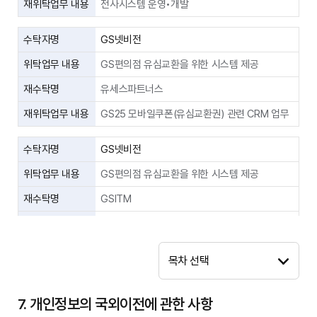
재위탁업무 내용
전사시스템 운영•개발
피에스엠주식회
제공받는 자
한국정보통신진흥협회, 이동통신사
사, ㈜에이치디
수탁자명
GS넷비전
통신 요금 연체사실 통지, 이용요금 미납으로 인
엔, 지모바일,
제공목적
한 해지 시 알림
㈜모바일세상,
위탁업무 내용
GS편의점 유심교환을 위한 시스템 제공
주식회사 엠씨씨
성명, 연체정보등록예정일, 신용정보사 위임예정
코리아
재수탁명
유세스파트너스
일, 직권해지 예정일, 연체금액, 납부기한, 제공
제공정보종류
기관명(㈜엘지유플러스), 개인식별정보(DI), 이
판매점 :
재위탁업무 내용
GS25 모바일쿠폰(유심교환권) 관련 CRM 업무
동전화번호 또는 서비스관리번호, 미성년자의 경
천하텔레콤, 영
우 법정대리인 개인식별정보(DI)
광정보통신, 보
수탁자명
GS넷비전
배통신 4129개
보유 및 이용기
이동통신, 부가서비스 판매
사
해당업무 처리 완료 시까지
위탁업무 내용
GS편의점 유심교환을 위한 시스템 제공
간
U+유모바일
재수탁명
GSITM
판매점 찾기
한국정보통신진흥협회, 행정안전부, 경찰청, 법
→
유심교환 시스템 운영에 필요한 MMS발송 시스
제공받는 자
무부, 보건복지부, 국가보훈처, 도로교통공단, 산
재위탁업무 내용
템 제공
업통상자원부, 고용노동부, 과학기술정보통신부
인스컴퍼니 플러
휴대폰 보험 가입
스
목차 선택
신분증 진위확인 및 신분증 얼굴사진으로부터 특
제공목적
수탁자명
미래신용정보
징정보 추출
미래신용정보㈜
채권추심, 고객상담
위탁업무 내용
채권추심, 고객상담
고객명, 대리인명, 고객 및 대리인의 고유식별번
7. 개인정보의 국외이전에 관한 사항
청구(청구서 출력 및 발송), 수납, 로밍, 통화품질
호(주민등록번호, 여권번호, 운전면허번호, 외국