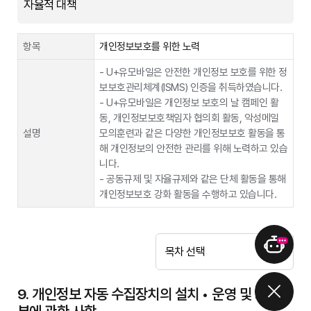
자율적 대책
하여 직원이 숙지하고 준수하도록 하고 있습니다.
제공정보종류
CI(연계정보)
보유 및 이용기
요금제 가입 유지에 따른 기간
간
항목
개인정보보호를 위한 노력
- U+유모바일은 안전한 개인정보 보호를 위한 정
제공받는 자
교보다솜케어
보보호관리체계(ISMS) 인증을 취득하였습니다.
제공목적
헬스케어 서비스 제공
- U+유모바일은 개인정보 보호의 날 캠페인 활
동, 개인정보보호책임자 협의회 활동, 악성메일
성명, 생년월일, 성별, 전화번호, 유모바일 고객
설명
모의훈련과 같은 다양한 개인정보보호 활동을 통
제공정보종류
번호
해 개인정보의 안전한 관리를 위해 노력하고 있습
니다.
보유 및 이용기
헬스케어서비스 종료 또는 해지 시 파기
간
- 공동규제 및 자율규제와 같은 단체 활동을 통해
개인정보보호 강화 활동을 수행하고 있습니다.
제공받는 자
하나카드
요금제 혜택 제공을 위한 하나카드 회원 여부 확
제공목적
인
목차 선택
이름, 전화번호, 자동이체 등록한 하나카드 번호,
제공정보종류
유모바일 고객번호
9. 개인정보 자동 수집장치의 설치 • 운영 및 그 거