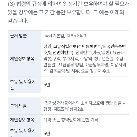
(3) 법령의 규정에 의하여 일정기간 보유하여야 할 필요가
있을 경우에는 그 기간 동안 보유합니다. 그 예는 아래와
같습니다.
근거 법률
「국세기본법」 제85조의3
성명,
고유식별정보(주민등록번호/외국인등록번
호/운전면허번호)
, 전화번호(이동/일반), 요금내
개인정보 항목
역(청구액, 부가세액, 수납액, 청구년월일, 수납
년월일), 요금납부 방법, 요금납부자명, 이용서비
스, 감액금액 및 사유, 요금 청구지 주소
보유 및 이용기
5년
간
「전자상거래등에서의 소비자보호에 관한 법률 시
근거 법률
행령」 제6조제1항제2호
개인정보 항목
계약 또는 청약철회에 관한 기록
보유 및 이용기
5년
간