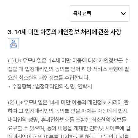
보유 및 이용기
6개월
간
목차 선택
근거 법률
「통신비밀보호법」 제15조의2제2항
3. 14세 미만 아동의 개인정보 처리에 관한 사항
통신사실확인자료 제공에 필요한 성명, 주민등록
개인정보 항목
번호, 이동전화번호
보유 및 이용기
12개월
간
(1) U+유모바일은 14세 미만 아동에 대해 개인정보를 수
집할 때 법정대리인의 동의를 얻어 해당 서비스 수행에 필
근거 법률
「통신비밀보호법」 제15조의2제2항
요한 최소한의 개인정보를 수집합니다.
가입자의 전기통신일시, 전기통신개시•종료시
• 수집항목 : 법정대리인의 성명, 연락처
개인정보 항목
간, 발•착신 통신번호 등 상대방의 가입자번호,
사용도수, 발신기지국의 위치정보
(2) U+유모바일은 14세 미만 아동의 개인정보 처리에 관
보유 및 이용기
12개월(단, 시외/시내전화 역무와 관련된 자료인
하여 그 법정대리인의 동의를 받을 때에는 아동에게 법정
간
경우에는 6개월 보관)
대리인의 성명, 휴대전화번호를 포함한 최소한의 정보를
요구할 수 있으며, 동의 내용을 게재한 인터넷 사이트에 법
근거 법률
「통신비밀보호법」 제15조의2제2항
정대리인이 동의 여부를 표시하도록 하고, 그 동의 표시를