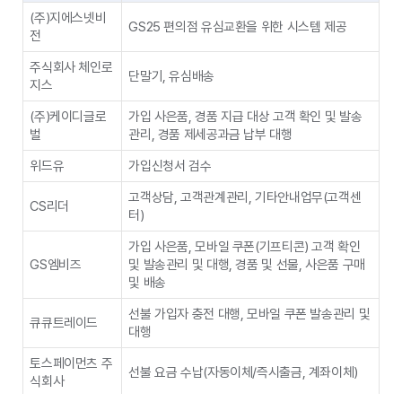
(주)지에스넷비
GS25 편의점 유심교환을 위한 시스템 제공
방송통신 신용정보 공동관리(신용정보 식별, 연
전
체/해제•복지•이용정지•개통정보), 단기간 "다
제공목적
회선" 가입정보 제공, 신용회복위원회 재무조정
주식회사 체인로
단말기, 유심배송
신청정보, 회선 개통정보
지스
연체금액, 개통일자, 회선번호, 회선수, 신용회복
(주)케이디글로
가입 사은품, 경품 지급 대상 고객 확인 및 발송
제공정보종류
위원회 채무조정 신청정보, 회선 개통정보
벌
관리, 경품 제세공과금 납부 대행
보유 및 이용기
위드유
가입신청서 검수
해당업무 처리 완료 시까지
간
고객상담, 고객관계관리, 기타안내업무(고객센
CS리더
터)
제공받는 자
한국정보통신진흥협회
가입 사은품, 모바일 쿠폰(기프티콘) 고객 확인
분실신고된 단말기의 국외 사용차단(단말기 분신
GS엠비즈
및 발송관리 및 대행, 경품 및 선물, 사은품 구매
제공목적
신고자에 한함)
및 배송
제공정보종류
단말기 정보(IMEI, 모델명, 일련번호)
선불 가입자 충전 대행, 모바일 쿠폰 발송관리 및
큐큐트레이드
대행
보유 및 이용기
영구보관(단, 분실 신고 해제 시 삭제)
간
토스페이먼츠 주
선불 요금 수납(자동이체/즉시출금, 계좌이체)
식회사
제공받는 자
한국정보통신진흥협회