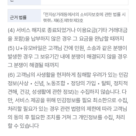
「전자상거래등에서의 소비자보호에 관한 법률 시
근거 법률
행령」 제6조제1항제3호
(4) 서비스 해지로 종료되었거나 이용요금(기타 거래대금
개인정보 항목
대금결제 및 재화 등의 공급에 관한 기록
을 포함)을 납부하지 않은 경우 그 요금을 완납할 때까지
보유 및 이용기
5년
(5) U+유모바일은 고객님 간에 민원, 소송과 같은 분쟁이
간
발생한 경우 그 보유기간 내에 분쟁이 해결되지 않을 경우
「전자상거래등에서의 소비자보호에 관한 법률 시
그 분쟁이 해결될 때까지
근거 법률
행령」 제6조제1항제4호
(6) 고객님의 사생활을 현저하게 침해할 우려가 있는 민감
개인정보 항목
소비자의 불만 또는 분쟁처리에 관한 기록
정보(사상 • 신념, 노동조합 • 정당의 가입 • 탈퇴, 정치적
보유 및 이용기
견해, 건강, 성생활에 관한 정보)는 수집하지 않습니다. 다
3년
간
만, 서비스 제공을 위해 민감정보를 필요 최소한으로 수집,
처리할 필요가 있는 경우 관련 법령의 제한에 따라 고객님
「전자상거래등에서의 소비자보호에 관한 법률 시
근거 법률
의 동의 후 필요한 조치를 거쳐 그 개인정보를 수집, 처리
행령」 제6조제1항제1호
할 수 있습니다
개인정보 항목
표시광고에 관한 기록