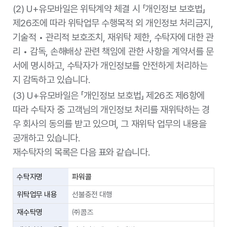
갤럭시아머니트
선불 편의점 결제 대행, 모바일 쿠폰 발송관리 및
(2) U+유모바일은 위탁계약 체결 시 「개인정보 보호법」
리㈜
대행
제공목적
신분증 진위확인
제26조에 따라 위탁업무 수행목적 외 개인정보 처리금지,
대리점 :
고객명, 고유식별번호(주민등록번호, 여권번호,
기술적 • 관리적 보호조치, 재위탁 제한, 수탁자에 대한 관
㈜고고팩토리,
제공정보종류
운전면허번호, 외국인등록번호), 신분증 발급일
리 • 감독, 손해배상 관련 책임에 관한 사항을 계약서를 문
㈜바이셀폰, ㈜
자 등 신분증 기재사항(대리인 포함)
서에 명시하고, 수탁자가 개인정보를 안전하게 처리하는
부성인터내셔널,
보유 및 이용기
정보 제공일로부터 서비스 해지 또는 계약 종료
㈜유심세상, 휴
지 감독하고 있습니다.
간
일 중 먼저 도래하는 시점까지
대폰의모든것청
(3) U+유모바일은 「개인정보 보호법」 제26조 제6항에
춘대길구산점,
하은통신, ㈜커
제공받는 자
한국정보통신진흥협회
따라 수탁자 중 고객님의 개인정보 처리를 재위탁하는 경
뮤니티코리아,
우 회사의 동의를 받고 있으며, 그 재위탁 업무의 내용을
㈜리더모바일,
통신 서비스 이용자 공동 관리, 명의도용 방지 문
제공목적
㈜다인컴퍼니,
자 메시지(SMS) 안내, 외국인 정보 인증
공개하고 있습니다.
유통망 및 고객센터(고객유치, 상품소개, 고객커
㈜에셀트리, 스
뮤니케이션 업무) 신청접수,개인정보 수집/활용
재수탁자의 목록은 다음 표와 같습니다.
고객명, 주민등록번호, 생년월일, 외국인등록번
마일, 멀티스퀘
제공정보종류
동의 획득/전산입력,고객본인확인, 구비서류확
호 또는 여권번호, 국적
어, 엠케이피,
인, 모바일 서비스 개통업무 대행 및 기타 고객혜
㈜수안아이앤
수탁자명
파워콜
택 이벤트 정보 안내의 마케팅활동 및 고객관리
정보 제공일로부터 서비스 해지 또는 제공 계약
씨, ㈜에스제이
보유 및 이용기
종료일 중 먼저 도래하는 시점까지 이용하며, 이
위탁업무 내용
선불충전 대행
네트웍스, ㈜비
간
용기간이 종료한 시점에 파기. 단, 다른 법령에
전모바일, 엠씨
재수탁명
㈜콤즈
특별한 규정이 있을 경우 관련 법령에 따라 보관.
씨네트월드, 태
검, ㈜마루나,