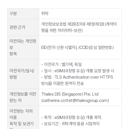
인스코리아
안심보증서비스 (단말 교환, 배송 업무)
제공목적
주민등록정산정보 확인
(주)에코트레이
구분
위탁
드, (주)에이씨
안심보증서비스 (단말 교환, 배송 업무)
제공정보종류
성명, 주민등록번호
엘, 스마트엠
개인정보보호법 제28조의8 제1항제3호(계약이
관련 근거
보유 및 이용기
정보 제공일로부터 서비스 해지일 또는 계약종료
행을 위한 처리위탁•보관)
파워콜
선불충전대행
간
일 중 먼저 도래하는 시점까지
이전되는 개인정
효성 씨엠에스
선불 요금 수납(자동이체/즉시출금, 계좌이체)
보
EID(전자 신원 식별자), ICCID(유심 일련번호)
행정안전부, 보건복지부, 국가보훈처, 한국정보
제공받는 자
(주)케이지이니
통신진흥협회
항목
통합 인증 본인확인 서비스
시스
복지요금감면대상자 확인, 자격변동, 부적정정보
- 이전국가 : 벨기에, 독일
제공목적
경품 지급 대상 추첨 혜택 제공을 위한 고객 정보
확인(이용자에 한함)
이전국가/일시/
- 일시 : eSIM(내장형 유심) 개통 요청 발생 시
리스토베이
저장
방법
- 방법 : TLS Authentication over HTTPS
제공정보종류
고객명, 주민등록번호
방식을 이용한 원격지 전송
(주)인덴트코퍼
브이리뷰 등록 및 배송 알림톡 발송을 위한 이름,
보유 및 이용기
레이션
전화번호, 주문정보 저장
서비스 제공기간
개인정보를 이전
Thales DIS (Singapore) Pte. Ltd
간
NICE신용평가
휴대폰(문자+PASS), 공동 인증서, 아이핀인증
받는 자
(catherine.cottet@thalesgroup.com)
㈜
본인확인 서비스
제공받는 자
행정안전부, 한국통신사업자연합회, 타동신사
이전받는 자의
(주)한국보안인
이용
- 목적 : eSIM(내장형 유심) 개통 목적
공동 인증서 본인확인 서비스
긴급구조(법정사유 해당시), 시외전화 사전선택
증
제공목적
목적 및 보관기
- 보유기간 : 위탁계약 종료 시점까지
(이용자에 한함), 번호이동