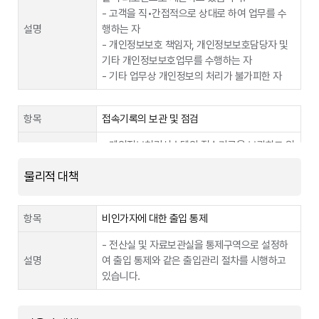
국외 이전을 원치 않을 경우 홈페이지 및 모바일
- 고객을 직•간접적으로 상대로 하여 업무를 수
개인정보의 이전
(메뉴>회원정보 수정>회원 탈퇴)를 진행하시거
제공목적
전용요금제 이용고객 가입혜택 제공
설명
행하는 자
거부 방법, 절차
나 고객센터를 통하여 회원탈퇴를 요청하실 수 있
- 개인정보보호 책임자, 개인정보보호담당자 및
CI(연계정보), 가입월, 가입요금제, 캐시백 회차,
및 거부의 효과
습니다. 다만, 개인정보의 국외 이전을 거부하시
제공정보종류
기타 개인정보보호업무를 수행하는 자
카드번호
거나 원치 않으시는 경우 서비스 이용이 불가능할
- 기타 업무상 개인정보의 처리가 불가피한 자
수 있습니다.
6개월(정보 제공일 부터 서비스 해지 또는 제공
보유 및 이용기
계약 종료일 중 먼저 도래하는 시점 까지 이용 하
간
며, 이용 기간이 종료 한 시점에 파기)
항목
접속기록의 보관 및 점검
- 개인정보처리시스템의 접속기록을 보관하고 있
제공받는 자
교보생명
설명
으며, 위조 및 변조를 방지하기 위한 조치를 적용
제공목적
교보생명 보험가입을 위한 정보제공
물리적 대책
하고 있습니다.
제공정보종류
이름, 휴대폰번호, CI
항목
비인가자에 대한 출입 통제
항목
정기적인 직원 교육
보유 및 이용기
정보 제공 일로부터 6개월
간
- 전산실 및 자료보관실을 통제구역으로 설정하
- 개인정보를 처리하는 직원을 대상으로 새로운
설명
여 출입 통제와 같은 출입관리 절차를 시행하고
보안기술 습득 및 개인정보보호 의무에 관해 정기
제공받는 자
이동의즐거움
있습니다.
적인 사내교육을 실시하고 정보보안 카드 뉴스를
설명
배포하고 있습니다.
제공목적
요금제 가입을 위한 이즐 K-패스 회원 확인
- 개인정보의 접근 및 관리에 필요한 절차를 마련