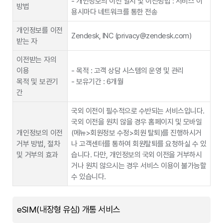
- 개인정보의 이전 일시 및 이전방법 : 서비스 이
방법
유통망 및 고객센터(고객유치, 상품소개, 고객커
성명, 주민등록번호(외국인의 경우 외국인등록번
용시마다 네트워크를 통한 전송
위탁업무 내용
모바일 상품권 발송 업무
제공정보종류
뮤니케이션 업무) 신청접수,개인정보 수집/활용
호/거소신고번호)
동의 획득/전산입력,고객본인확인, 구비서류확
개인정보를 이전
재수탁명
효성 ITX(주)
㈜윌앤비전
Zendesk, INC (privacy@zendesk.com)
보유 및 이용기
인, 모바일 서비스 개통업무 대행 및 기타 고객혜
받는 자
해당업무 처리 완료 시까지
간
택 이벤트 정보 안내의 마케팅활동 및 고객관리,
재위탁업무 내용
녹취시스템 운영 관리
외국인 상담업무, 개통대행업무
이전받는 자의
위탁업무 내용
모바일 상품권 발송 업무
이용
- 목적 : 고객 상담 시스템의 운영 및 관리
제공받는 자
한국정보통신진흥협회, 법원행정처, 법무부
(사)한국정보통
개인신용정보 전송요구에 따른 (거점)중계기관
목적 및 보관기
- 보유기간 : 6개월
재수탁명
씨제이올리브네트웍스㈜
신진흥협회
이용
제공목적
사망, 완전출국 확인
간
재위탁업무 내용
모바일 쿠폰 발송(알림톡)
이마트24, 세븐일레븐 편의점 유심 교환 쿠폰 발
고객명, 주민등록번호(외국인의 경우 외국인등록
㈜스마트콘
국외 이전이 필수적으로 수반되는 서비스입니다.
송 대행
번호/거소신고번호/여권번호/생년월일/국적), 신
위탁업무 내용
모바일 상품권 발송 업무
제공정보종류
국외 이전을 원치 않을 경우 홈페이지 및 모바일
분증 발급일자, 운전면허번호, 사진 등 신분증 기
㈜LG U+ 직영
개인정보의 이전
(메뉴>회원정보 수정>회원 탈퇴)를 진행하시거
재수탁명
㈜엘지유플러스
재사항(대리인 포함)
점 및 대리점
거부 방법, 절차
나 고객센터를 통하여 회원탈퇴를 요청하실 수 있
요금수납, 일시정지, 분실신고 및 각종 변경서비
LG U+직영점
재위탁업무 내용
모바일 쿠폰 발송
정보 제공일로부터 서비스 해지 또는 제공 계약
및 거부의 효과
습니다. 다만, 개인정보의 국외 이전을 거부하시
스
및 대리점 찾
보유 및 이용기
종료일 중 먼저 도래하는 시점까지 이용하며, 이
거나 원치 않으시는 경우 서비스 이용이 불가능할
간
용기간이 종료한 시점에 파기. 단, 다른 법령에
기 →
수 있습니다.
특별한 규정이 있을 경우 관련 법령에 따라 보관.
케이스마텍, 에
전산시스템 운영•개발
스프리즘
행정안전부, 과학기술정보통신부, 한국정보통신
eSIM(내장형 유심) 개통 서비스
제공받는 자
진흥협회