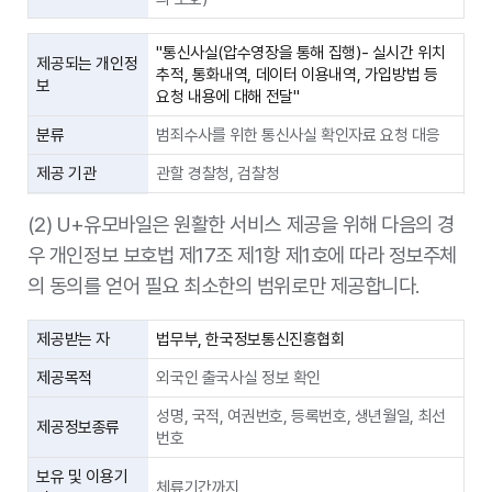
"통신사실(압수영장을 통해 집행)- 실시간 위치
제공되는 개인정
추적, 통화내역, 데이터 이용내역, 가입방법 등
보
요청 내용에 대해 전달"
분류
범죄수사를 위한 통신사실 확인자료 요청 대응
제공 기관
관할 경찰청, 검찰청
"개인정보 보호법 제18조 제2항 제2호(법률에
(2) U+유모바일은 원활한 서비스 제공을 위해 다음의 경
특별한 규정)통신비밀보호법 제13조(범죄수사를
법적 근거
우 개인정보 보호법 제17조 제1항 제1호에 따라 정보주체
위한 통신사실 확인자료 제공의 절차) 및 동법 제
15조의2(전기통신사업자의 협조의무)"
의 동의를 얻어 필요 최소한의 범위로만 제공합니다.
제공받는 자
법무부, 한국정보통신진흥협회
제공목적
외국인 출국사실 정보 확인
성명, 국적, 여권번호, 등록번호, 생년월일, 최선
제공정보종류
번호
보유 및 이용기
체류기간까지