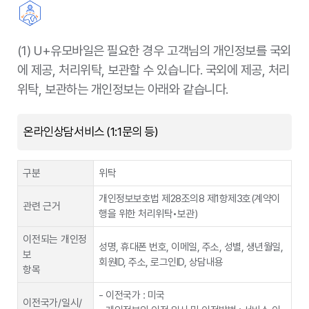
재수탁명
(주)LG유플러스
제공정보종류
민원상담, 본인확인서비스, 통신과금 서비스, 유
인등록번호), 고객•대리인 신분증 이지미, 신분
플러스에서 제공하는 부가서비스, 영업전산시스
증 기재사항, 얼굴사진
재위탁업무 내용
휴대폰문자(SMS, LMS, MMS) 발송업무
템, 이용자 및 서비스 이용에 대한 통계분석, 이
상영업 관리시스템 구축, 개발, 운영, 관리, 개선,
(1) U+유모바일은 필요한 경우 고객님의 개인정보를 국외
보유 및 이용기
해당업무 처리 완료 시까지
이상영업 관리에 필요한 가입자 정보 접근, 가공,
수탁자명
미래신용정보
간
에 제공, 처리위탁, 보관할 수 있습니다. 국외에 제공, 처리
분석 후 위탁자에 제공, 서비스에 대한 만족도 조
LG U+
위탁업무 내용
채권추심, 고객상담
위탁, 보관하는 개인정보는 아래와 같습니다.
사, 통화품질 개선을 위한 데이터 분석 업무, 신
제공받는 자
한국정보통신진흥협회, 경찰서, 법원
청한 상품에 대한 배송 및 관련 상담처리, 경품
재수탁명
빌포트(주)
및 선물, 사은품 구매 및 배송
제공목적
명의도용 분쟁처리(명의도용 접수고객에 한함)
온라인상담서비스 (1:1문의 등)
채권추심수임사실 통보서, 독촉장 등 우편물 발
부정개통 방지를 위한 2차 본인확인 인증(연계정
재위탁업무 내용
연체금액, 서비스 이용내역, 당사 가입자 여부,
송 업무
보(CI)값의 비교, 검증)
제공정보종류
명의도용 신고서 일체, 서비스 가입/변경/해지서
구분
위탁
류 일체, 민원접수 및 처리내용
수사기관에서 정보 요청시 U+에서 정보 제공
수탁자명
㈜인덴트코퍼레이션
정보 제공일로부터 서비스 해지 또는 제공 계약
개인정보보호법 제28조의8 제1항제3호(계약이
서비스 가입 상담 신청 서비스 제공(가입 및 개통
관련 근거
브이리뷰 등록 및 배송을 위한 이름, 전화번호,
보유 및 이용기
종료일 중 먼저 도래하는 시점까지 이용하며, 이
행을 위한 처리위탁•보관)
위탁업무 내용
업무, 유심구매/배송, 가입자 정보 관리, 휴대폰
주문정보 저장을 위한 시스템 제공
간
용기간이 종료한 시점에 파기. 단, 다른 법령에
LG U+(알뜰폰
정보등록, 요금/납부 조회, 사용현황, 분실/정지/
이전되는 개인정
특별한 규정이 있을 경우 관련 법령에 따라 보관.
닷컴)
해제), 서비스 관리(서비스 조회, 변경, 해지)시스
재수탁명
㈜써머스플랫폼
성명, 휴대폰 번호, 이메일, 주소, 성별, 생년월일,
보
템 구축 및 운영, 서비스와 관련된 민원상담 및
회원ID, 주소, 로그인ID, 상담내용
항목
재위탁업무 내용
카카오 알림톡 발송
처리
제공받는 자
한국정보통신진흥협회, 법원행정처, 행정안전부
- 이전국가 : 미국
㈜다우데이타
카드 본인확인 서비스
제공목적
법정대리인 관계 확인
이전국가/일시/
수탁자명
쿠프마케팅