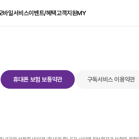
모바일서비스
이벤트/혜택
고객지원
MY
휴대폰 보험 보통약관
구독서비스 이용약관
인기 검색어
1
로밍
2
유심보호서비스
3
소액결제차단