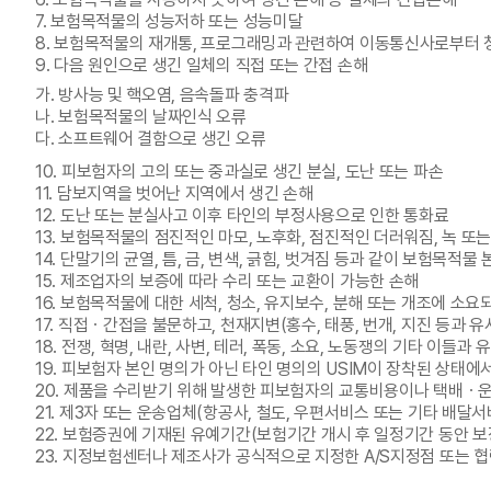
7. 보험목적물의 성능저하 또는 성능미달
8. 보험목적물의 재개통, 프로그래밍과 관련하여 이동통신사로부터 
9. 다음 원인으로 생긴 일체의 직접 또는 간접 손해
가. 방사능 및 핵오염, 음속돌파 충격파
나. 보험목적물의 날짜인식 오류
다. 소프트웨어 결함으로 생긴 오류
10. 피보험자의 고의 또는 중과실로 생긴 분실, 도난 또는 파손
11. 담보지역을 벗어난 지역에서 생긴 손해
12. 도난 또는 분실사고 이후 타인의 부정사용으로 인한 통화료
13. 보험목적물의 점진적인 마모, 노후화, 점진적인 더러워짐, 녹 또는
14. 단말기의 균열, 틈, 금, 변색, 긁힘, 벗겨짐 등과 같이 보험목
15. 제조업자의 보증에 따라 수리 또는 교환이 가능한 손해
16. 보험목적물에 대한 세척, 청소, 유지보수, 분해 또는 개조에 소요
17. 직접ㆍ간접을 불문하고, 천재지변(홍수, 태풍, 번개, 지진 등과 
18. 전쟁, 혁명, 내란, 사변, 테러, 폭동, 소요, 노동쟁의 기타 이들과
19. 피보험자 본인 명의가 아닌 타인 명의의 USIM이 장착된 상태에
20. 제품을 수리받기 위해 발생한 피보험자의 교통비용이나 택배ㆍ
21. 제3자 또는 운송업체(항공사, 철도, 우편서비스 또는 기타 배달
22. 보험증권에 기재된 유예기간(보험기간 개시 후 일정기간 동안 
23. 지정보험센터나 제조사가 공식적으로 지정한 A/S지정점 또는 